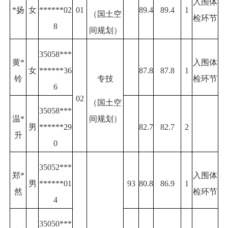
入围体
*扬
女
******02
01
89.4
89.4
1
（国土空
检环节
8
间规划）
35058***
黄*
入围体
女
******36
87.8
87.8
1
铃
专技
检环节
6
02
（国土空
35058***
间规划）
温*
男
******29
82.7
82.7
2
升
0
35052***
郑*
入围体
男
******01
93
80.8
86.9
1
然
检环节
4
35050***