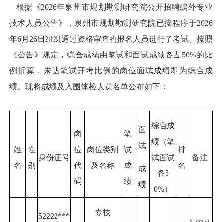
根据《2026年泉州市规划勘测研究院公开招聘编外专业
技术人员公告》，泉州市规划勘测研究院已按程序于2026
年6月26日组织通过资格审查的报名人员进行了考试。按照
《公告》规定，综合成绩由笔试和面试成绩各占50%的比
例折算，未达笔试开考比例的岗位面试成绩即为综合成
绩。现将成绩及入围体检人员名单公布如下：
综合成
面
岗
笔
绩（笔
试
姓
性
位
岗位类别
试
排
身份证号
试面试
备注
名
别
代
及名称
成
名
成
各5
码
绩
绩
0%）
专技
52222***