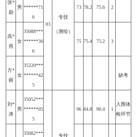
张*
男
******71
73
78.2
75.6
2
勋
0
专技
03
（测绘）
35088***
高*
女
******36
75
75.4
75.2
3
燕
6
35220***
方*
女
******42
缺考
丽
5
35052***
刘*
入围体
男
******05
96
84.8
90.4
1
涛
检环节
5
35082***
专技