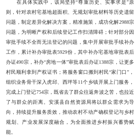
在具体实践中，该局坚持“尊重历史、实事求是”原
则，针对农村宅基地超面积、无规划审批材料等历史遗留
问题，制定差异化解决方案，精准施策，成功化解2988宗
问题，为明晰产权和后续登记工作扫清障碍；针对部分因
审批手续不全而无法登记的问题，集中开展审批手续补办
工作，累计补办审批表5929份，其中补办宅基地审批表后
办证490宗，补办“房地一体”审批表后办证1388宗，让更多
村民顺利拿到产权证书；将服务窗口搬到村民“家门口”，
组织业务骨干深入虎邱、西坪等11个乡镇开展上门服务，
完成上门登记754宗，既省去了群众往返奔波之苦，也拉近
了与群众的距离。安溪县自然资源局将以群众需求为导
向，持续提升服务质效，推动农村不动产确权登记与乡村
规划、产业发展深度融合，为全面推进乡村振兴蓄势赋
能。