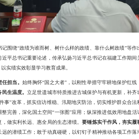
围绕“政绩为谁而树、树什么样的政绩、靠什么树政绩”等作
习近平总书记重要论述，传承弘扬习近平总书记在福建工作期间
，以实绩实效彰显学习教育成果。
责任担当。
始终胸怀“国之大者”，以刚性举措守牢耕地保护红
务民生温度。
立足世遗城市特质推进古城保护与有机更新，补齐
件事”改革，抓实信访维稳、汛期地灾防治，切实维护群众合法
调整完善，深化国土空间“一张图”应用；纵深推进低效用地盘活
复，做实利长远、惠全局的生态潜绩。
要锤炼实干作风，夯实履
长远的潜绩工作；敢于动真碰硬，以钉钉子精神推动各项工作落