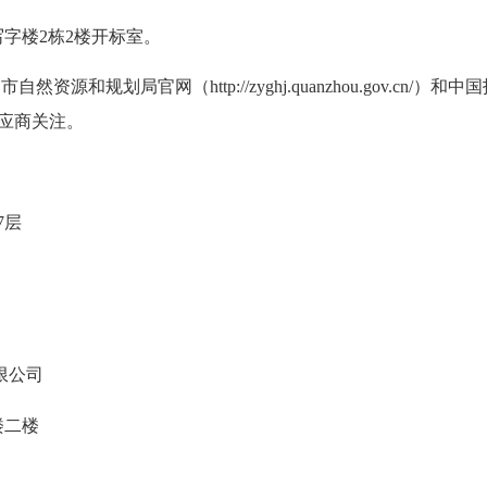
字楼2栋2楼开标室。
局官网（http://zyghj.quanzhou.gov.cn/）和中国招标
在供应商关注。
7层
限公司
楼二楼