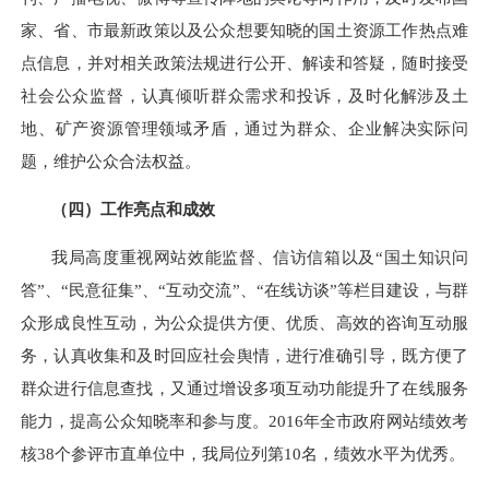
家、省、市最新政策以及公众想要知晓的国土资源工作热点难
点信息，并对相关政策法规进行公开、解读和答疑，随时接受
社会公众监督，认真倾听群众需求和投诉，及时化解涉及土
地、矿产资源管理领域矛盾，通过为群众、企业解决实际问
题，维护公众合法权益。
（四）工作亮点和成效
我局高度重视网站效能监督、信访信箱以及“
国土知识问
答
”、“民意征集”、“互动交流”、“在线访谈”等栏目建设，
与群
众形成良性互动，为公众提供方便、优质、高效的咨询互动服
务，
认真收集和及时回应社会舆情，进行准确引导，既方便了
群众进行信息查找，又通过增设多项互动功能提升了在线服务
能力，提高公众知晓
率
和参与度。201
6
年全市政府网站绩效考
核3
8
个参评市直单位中，我局位列第
10
名
，绩效水平为优秀
。