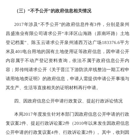
（三）
“不予公开”的政府信息相关情况
2017
年涉及“不予公开”的政府信息件有
3
件，分别是泉州
昌盛渔业有限公司请求公开“丰泽区山海路（原南环路）土地
登记档案”、陈玉云请求公开泉州浦西万达广场
183376.6
平方
米及
401
电台用地的国有土地使用证等政府信息，因申请公开
内容属于不动产登记资料查询，依法不属于政府信息公开内
容；郑传纯请求公开《关于晋江下游防洪岸线整治一期工程申
请用地地类证明》的政府信息，申请人需提供申请公开事项与
其生产、生活等直接相关的证明材料再行申请。
四、因政府信息公开申请行政复议、提起行政诉讼情况
本局201
7
年度发生针对本部门因政府信息公开申请的行政
复议
案2件
、提起行政诉讼案
2件
（2010年以来发生因政府信息
公开申请的行政复议案
4
件
、
行政诉讼案
2
件）。
其中，收到因