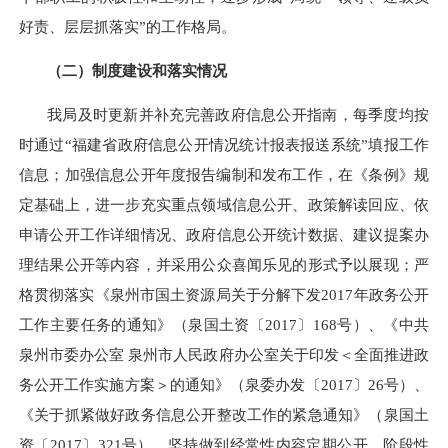
好责、层层抓落实”的工作格局。
（二）制度建设和落实情况
我局及时更新并补充完善政府信息公开指南，每季度均按
时通过“福建省政府信息公开情况统计报表报送系统”填报工作
信息；加强信息公开年度报告编制和发布工作，在《条例》规
定基础上，进一步充实重点领域信息公开、政策解读回应、依
申请公开工作详细情况、政府信息公开统计数据、建议提案办
理结果公开等内容，并采用公众喜闻乐见的形式予以展现；严
格
贯彻
落实《泉州市国土资源局
关于分解下发2017年政务公开
工作主要任务的通知
》（泉国土资〔201
7
〕
168
号）、《
中共
泉州市委办公室 泉州市人民政府办公室关于印发＜全面推进政
务公开工作实施方案＞的通知
》（泉
委办发
〔201
7
〕2
6
号）
、
《关于抓紧做好政务信息公开整改工作的紧急通知》（泉国土
资
〔201
7
〕
321号）
，坚持做到经常性内容定期公开，阶段性