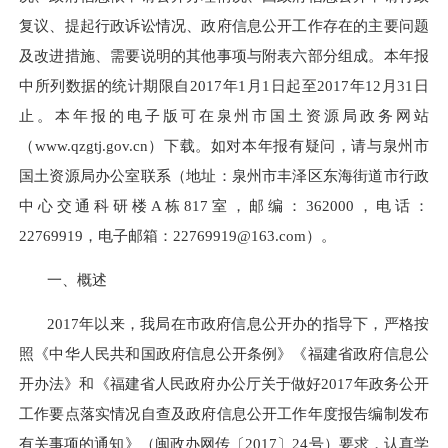
复议、提起行政诉讼情况、政府信息公开工作存在的主要问题
及改进措施、需要说明的其他事项与附表
六
部分组成。本年报
中所列数据的统计期限自201
7
年1月1日起至201
7
年12月31日
止。本年报的电子版可在泉州市国土资源局政务网站
（www.qzgtj.gov.cn）下载。如对本年报有疑问，请与泉州市
国土资源局办公室联系（地址：泉州市丰泽区东海街道市行政
中心交通科研楼A栋817室，邮编：362000，电话：
22769919，电子邮箱：
22769919
@1
63
.com）。
一、概述
201
7
年以来，我局在市政府信息公开办的指导下，严格按
照《中华人民共和国政府信息公开条例》《福建省政府信息公
开办法》和《
福建省人民政府办公厅关于做好2017年政务公开
工作要点落实情况自查及政府信息公开工作年度报告编制发布
有关事项的通知
》（
闽
政办
网传
〔201
7
〕
24
号）要求，认真学